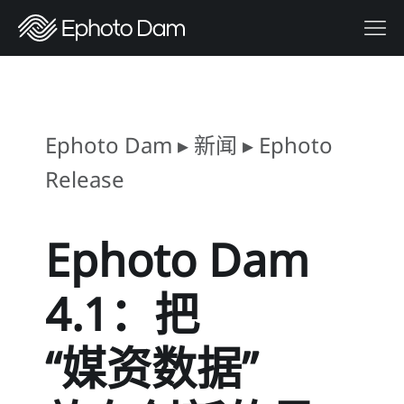
Ephoto Dam
▸
新闻
▸
Ephoto
Release
Ephoto Dam
4.1：把
“媒资数据”